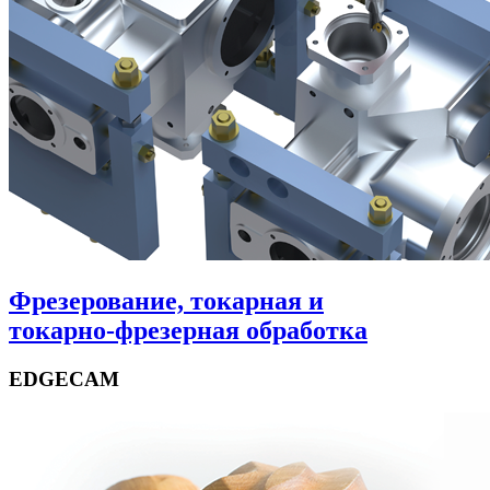
Фрезерование, токарная и
токарно-фрезерная обработка
EDGECAM